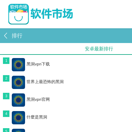
排行
安卓最新排行
1
黑洞vpn下载
2
世界上最恐怖的黑洞
3
黑洞vpn官网
4
什麼是黑洞
5