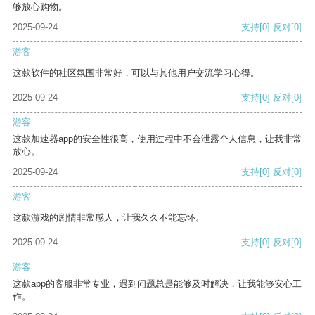
够放心购物。
2025-09-24
支持
[0]
反对
[0]
游客
这款软件的社区氛围非常好，可以与其他用户交流学习心得。
2025-09-24
支持
[0]
反对
[0]
游客
这款加速器app的安全性很高，使用过程中不会泄露个人信息，让我非常
放心。
2025-09-24
支持
[0]
反对
[0]
游客
这款游戏的剧情非常感人，让我久久不能忘怀。
2025-09-24
支持
[0]
反对
[0]
游客
这款app的客服非常专业，遇到问题总是能够及时解决，让我能够安心工
作。