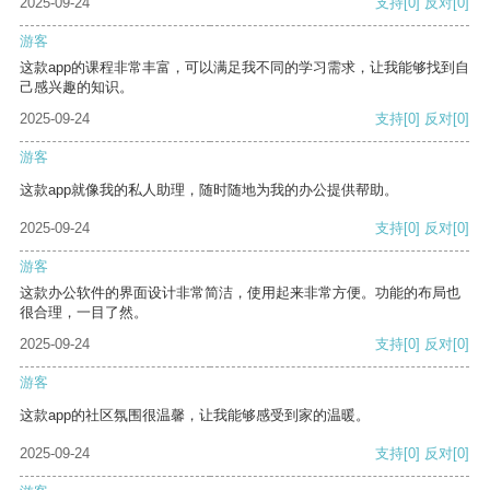
2025-09-24
支持
[0]
反对
[0]
游客
这款app的课程非常丰富，可以满足我不同的学习需求，让我能够找到自
己感兴趣的知识。
2025-09-24
支持
[0]
反对
[0]
游客
这款app就像我的私人助理，随时随地为我的办公提供帮助。
2025-09-24
支持
[0]
反对
[0]
游客
这款办公软件的界面设计非常简洁，使用起来非常方便。功能的布局也
很合理，一目了然。
2025-09-24
支持
[0]
反对
[0]
游客
这款app的社区氛围很温馨，让我能够感受到家的温暖。
2025-09-24
支持
[0]
反对
[0]