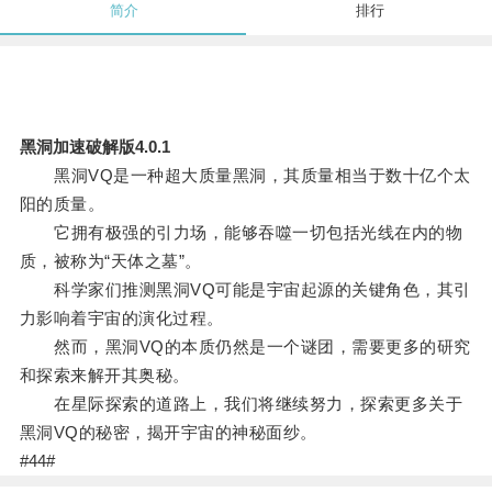
简介
排行
黑洞加速破解版4.0.1
黑洞VQ是一种超大质量黑洞，其质量相当于数十亿个太
阳的质量。
它拥有极强的引力场，能够吞噬一切包括光线在内的物
质，被称为“天体之墓”。
科学家们推测黑洞VQ可能是宇宙起源的关键角色，其引
力影响着宇宙的演化过程。
然而，黑洞VQ的本质仍然是一个谜团，需要更多的研究
和探索来解开其奥秘。
在星际探索的道路上，我们将继续努力，探索更多关于
黑洞VQ的秘密，揭开宇宙的神秘面纱。
#44#