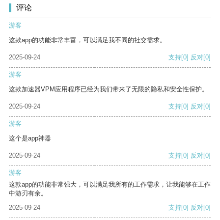
评论
游客
这款app的功能非常丰富，可以满足我不同的社交需求。
2025-09-24
支持
[0]
反对
[0]
游客
这款加速器VPM应用程序已经为我们带来了无限的隐私和安全性保护。
2025-09-24
支持
[0]
反对
[0]
游客
这个是app神器
2025-09-24
支持
[0]
反对
[0]
游客
这款app的功能非常强大，可以满足我所有的工作需求，让我能够在工作
中游刃有余。
2025-09-24
支持
[0]
反对
[0]